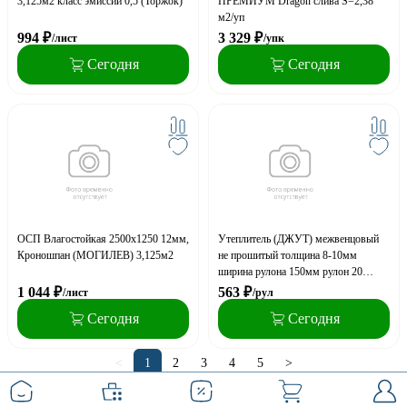
3,125м2 класс эмиссии 0,5 (Торжок)
ПРЕМИУМ Dragon слива S=2,38
м2/уп
994
₽
3 329
₽
/лист
/упк
Сегодня
Сегодня
ОСП Влагостойкая 2500х1250 12мм,
Утеплитель (ДЖУТ) межвенцовый
Кроношпан (МОГИЛЕВ) 3,125м2
не прошитый толщина 8-10мм
ширина рулона 150мм рулон 20
пог.м, плотность 500-600 г/м2
1 044
₽
563
₽
/лист
/рул
Сегодня
Сегодня
<
1
2
3
4
5
>