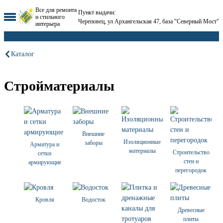
Все для ремонта
Пункт выдачи:
и стильного
Череповец, ул Архангельская 47, база "Северный Мост"
интерьера
Каталог
Стройматериалы
Внешние
Изоляционные
заборы
Арматура и
материалы
Строительство
сетки
стен и
армирующие
перегородок
Кровля
Водосток
Древесные
плиты