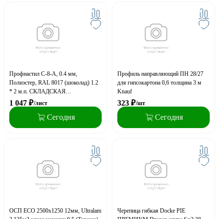
Профнастил С-8-A, 0.4 мм,
Профиль направляющий ПН 28/27
Полиэстер, RAL 8017 (шоколад) 1.2
для гипсокартона 0,6 толщина 3 м
* 2 м.п. СКЛАДСКАЯ
Knauf
ПРОГРАММА
1 047
₽
323
₽
/лист
/шт
Сегодня
Сегодня
ОСП ECO 2500х1250 12мм, Ultralam
Черепица гибкая Docke PIE