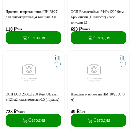
Профиль направляющий ПН 28/27
ОСП Влагостойкая 2440х1220 9мм,
для гипсокартона 0,4 толщина 3 м
Кроношпан (Ultradecor) класс
эмиссии E1
110
₽
693
₽
/шт
/лист
Сегодня
Сегодня
ОСП ECO 2500х1250 9мм,Ultralam
Профиль маячковый ПМ 10/23 А (3
3,125м2 класс эмиссии 0,5 (Торжок)
м)
728
₽
49
₽
/лист
/шт
Сегодня
Сегодня