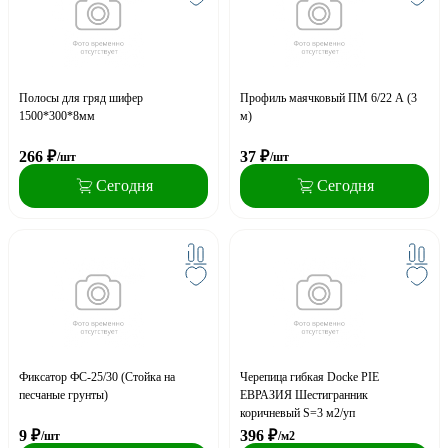
Полосы для гряд шифер
Профиль маячковый ПМ 6/22 А (3
1500*300*8мм
м)
266
₽
37
₽
/шт
/шт
Сегодня
Сегодня
Фиксатор ФС-25/30 (Стойка на
Черепица гибкая Docke PIE
песчаные грунты)
ЕВРАЗИЯ Шестигранник
коричневый S=3 м2/уп
9
₽
396
₽
/шт
/м2