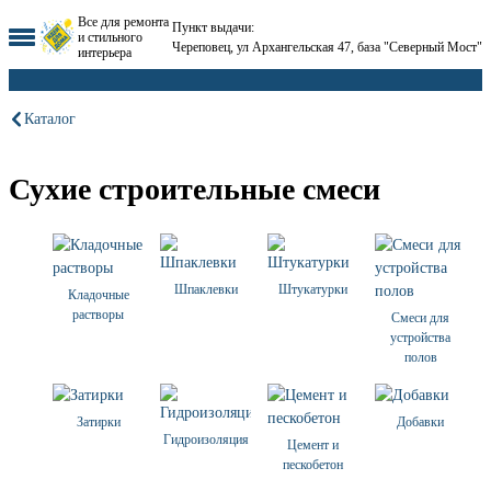
Все для ремонта
Пункт выдачи:
и стильного
Череповец, ул Архангельская 47, база "Северный Мост"
интерьера
Каталог
Сухие строительные смеси
Шпаклевки
Штукатурки
Кладочные
растворы
Смеси для
устройства
полов
Затирки
Добавки
Гидроизоляция
Цемент и
пескобетон