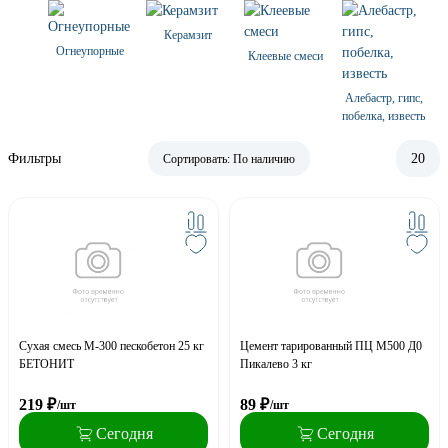
Керамзит
Огнеупорные
Клеевые смеси
Алебастр, гипс,
побелка, известь
Фильтры
20
Сортировать:
По наличию
Сухая смесь М-300 пескобетон 25 кг
Цемент тарированный ПЦ М500 Д0
БЕТОНИТ
Пикалево 3 кг
219
₽
89
₽
/шт
/шт
Сегодня
Сегодня