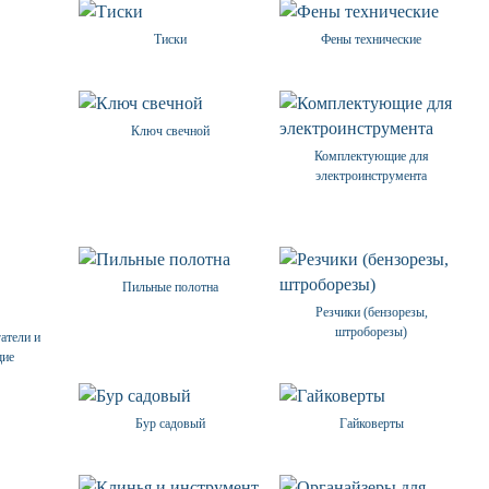
Тиски
Фены технические
Ключ свечной
Комплектующие для
электроинструмента
Пильные полотна
Резчики (бензорезы,
штроборезы)
атели и
щие
Бур садовый
Гайковерты