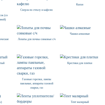
Каски
Сверла по стеклу и кафелю
сок (со
иной)
Чашки алмазные
ические
Лопаты для почвы совковые с/ч
атый
Крестики для плитки
Газовые горелки, лампы
паяльные, аппараты газовой
сварки, газ
к)
Тент малярный