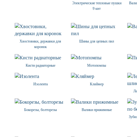
Электрические тепловые пушки
Вали
9 квт
Хвостовики, державки для
Шины для цепных пил
коронок
Кисти радиаторные
Мотопомпы
Изолента
Кляймер
Л
Бокорезы, болторезы
Валики прижимные
Зубил