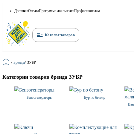
Доставка
Оплата
Программа лояльности
Профессионалам
Каталог товаров
Главная
/
Бренды
/
ЗУБР
Категории товаров бренда ЗУБР
Бензогенераторы
Бур по бетону
Ван