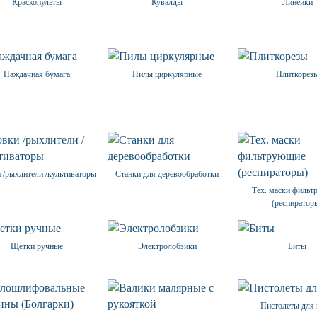
Краскопульты
Кувалды
Линейки
Наждачная бумага
Пилы циркулярные
Плиткорез
 /рыхлители /культиваторы
Станки для деревообработки
Тех. маски филь
(респиратор
Щетки ручные
Электролобзики
Биты
Пистолеты для