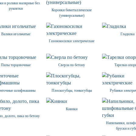
ки и ролики малярные без
рукоятки
Коронки биметаллические
(универсальные)
Валики игольчатые
Гладилка
Газонокосилки электрические
Пилы торцовочные
Сверла по бетону
Тарелки опор
енточные шлифмашины
Плоскогубцы, тонкогубцы
Рубанки электри
Киянки
о, долото, пика по бетону
Напильники, шлиф
бруски и губ