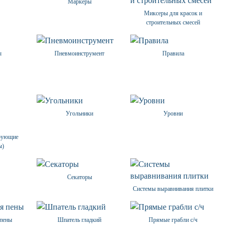
Маркеры
Миксеры для красок и
строительных смесей
ы
Пневмоинструмент
Правила
Угольники
Уровни
трующие
ы)
Секаторы
Системы выравнивания плитки
 пены
Шпатель гладкий
Прямые грабли с/ч