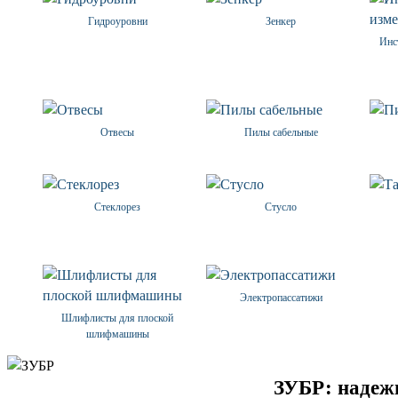
Гидроуровни
Зенкер
Инс
Отвесы
Пилы сабельные
Стеклорез
Стусло
Электропассатижи
Шлифлисты для плоской
шлифмашины
ЗУБР: надежн