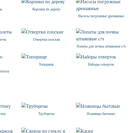
ры
Коронки по дереву
Насосы погружные дренажные
леты
Отвертки плоские
Лопаты для почвы штыковые с/ч
Топорище
Наборы отверток
еталлу
тону
Труборезы
Ножницы бытовые