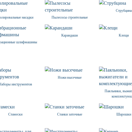
Струбцина
олировальные насадки
Пылесосы строительные
Карандаши
Клещи
рационные шлифмашины
Ножи высечные
Наборы инструментов
Паяльники, выжиг
комплектую
Стамески
Станки заточные
Шарошки