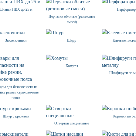
Шланги ПВХ до 25 м
Перфорато
Перчатки облитые (резиновые
смеси)
Заклепочники
Шнур
Клеевые писто
Хомуты
Шлифкруги по м
ары для безопасности на
ойке ремни, страховочные
пояса
Шнур с крюками
Коронки по бе
Отвертки специальные