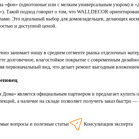
на «фон» (однотонные или с мелким универсальным узором) и «д
»). Такой подход говорит о том, что WALLDECOR ориентирован 
лами. Это идеальный выбор для домовладельцев, делающих косме
ностью и доступной ценой.
о занимает нишу в среднем сегменте рынка отделочных матери
аете долговечное, влагостойкое покрытие с современным дизайно
няя первоначальный вид, что делает ремонт выгодным вложением
реповец
я Дома» является официальным партнером и предлагает купить
екций, а наличие на складе позволяет получить заказ быстро —
емые вопросы и полезные статьи
Консультация эксперта