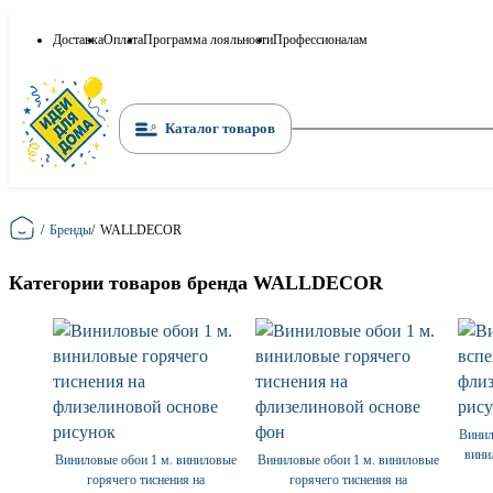
Доставка
Оплата
Программа лояльности
Профессионалам
Каталог товаров
Главная
/
Бренды
/
WALLDECOR
Категории товаров бренда WALLDECOR
Винил
вини
Виниловые обои 1 м. виниловые
Виниловые обои 1 м. виниловые
горячего тиснения на
горячего тиснения на