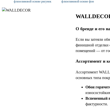
флизелиновой основе рисунок
флизелиновой основе фон
WALLDECOR: 
О бренде и его н
Если вы затеяли об
финишной отделки с
помещений — от гос
Ассортимент и к
Ассортимент WALLDE
основных типа пок
Обои горячег
износостойким
Вспененный в
фактурности.