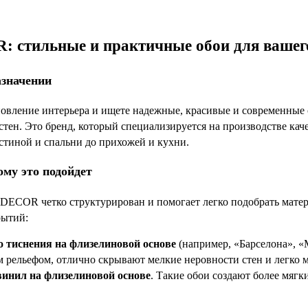
стильные и практичные обои для вашег
азначении
новление интерьера и ищете надежные, красивые и современны
тен. Это бренд, который специализируется на производстве ка
тиной и спальни до прихожей и кухни.
ому это подойдет
COR четко структурирован и помогает легко подобрать материа
рытий:
о тиснения на флизелиновой основе
(например, «Барселона», «
 рельефом, отлично скрывают мелкие неровности стен и легко 
инил на флизелиновой основе
. Такие обои создают более мягк