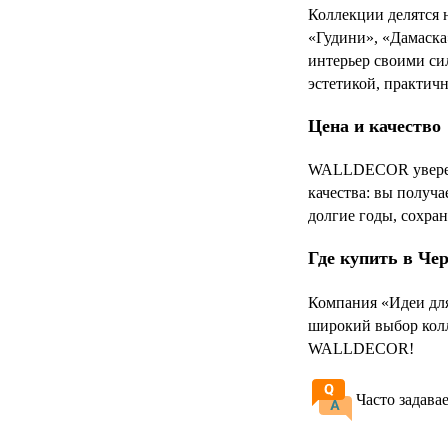
Коллекции делятся 
«Гудини», «Дамаска
интерьер своими си
эстетикой, практич
Цена и качество
WALLDECOR уверенн
качества: вы получ
долгие годы, сохра
Где купить в Че
Компания «Идеи дл
широкий выбор колл
WALLDECOR!
Часто задава