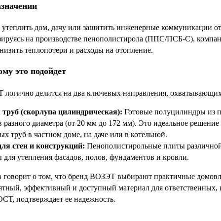
азначении
 утеплить дом, дачу или защитить инженерные коммуникации о
ируясь на производстве пенополистирола (ППС/ПСБ-С), компани
низить теплопотери и расходы на отопление.
ому это подойдет
логично делится на два ключевых направления, охватывающих
 труб (скорлупа цилиндрическая):
Готовые полуцилиндры из п
 разного диаметра (от 20 мм до 172 мм). Это идеальное решени
х труб в частном доме, на даче или в котельной.
я стен и конструкций:
Пенополистирольные плиты различной п
 для утепления фасадов, полов, фундаментов и кровли.
в говорит о том, что бренд ВОЗЭТ выбирают практичные домовл
тный, эффективный и доступный материал для ответственных, н
СТ, подтверждает ее надежность.