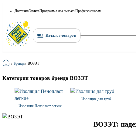
Доставка
Оплата
Программа лояльности
Профессионалам
Каталог товаров
Главная
/
Бренды
/
ВОЗЭТ
Категории товаров бренда ВОЗЭТ
Изоляция для труб
Изоляция Пенопласт легкие
ВОЗЭТ: наде