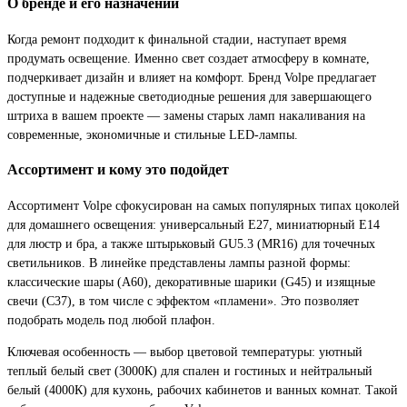
О бренде и его назначении
Когда ремонт подходит к финальной стадии, наступает время
продумать освещение. Именно свет создает атмосферу в комнате,
подчеркивает дизайн и влияет на комфорт. Бренд Volpe предлагает
доступные и надежные светодиодные решения для завершающего
штриха в вашем проекте — замены старых ламп накаливания на
современные, экономичные и стильные LED-лампы.
Ассортимент и кому это подойдет
Ассортимент Volpe сфокусирован на самых популярных типах цоколей
для домашнего освещения: универсальный E27, миниатюрный E14
для люстр и бра, а также штырьковый GU5.3 (MR16) для точечных
светильников. В линейке представлены лампы разной формы:
классические шары (A60), декоративные шарики (G45) и изящные
свечи (C37), в том числе с эффектом «пламени». Это позволяет
подобрать модель под любой плафон.
Ключевая особенность — выбор цветовой температуры: уютный
теплый белый свет (3000К) для спален и гостиных и нейтральный
белый (4000К) для кухонь, рабочих кабинетов и ванных комнат. Такой