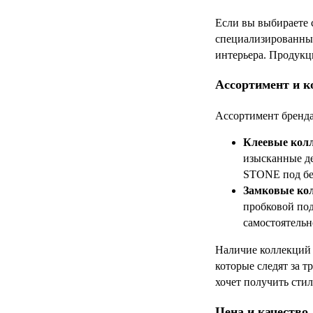
Если вы выбираете 
специализированный
интерьера. Продукци
Ассортимент и к
Ассортимент бренда
Клеевые кол
изысканные д
STONE под бет
Замковые кол
пробковой под
самостоятельн
Наличие коллекций 
которые следят за т
хочет получить сти
Цена и качество