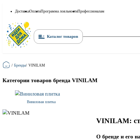
Доставка
Оплата
Программа лояльности
Профессионалам
Каталог товаров
Главная
/
Бренды
/
VINILAM
Категории товаров бренда VINILAM
Виниловая плитка
VINILAM: ст
О бренде и его н