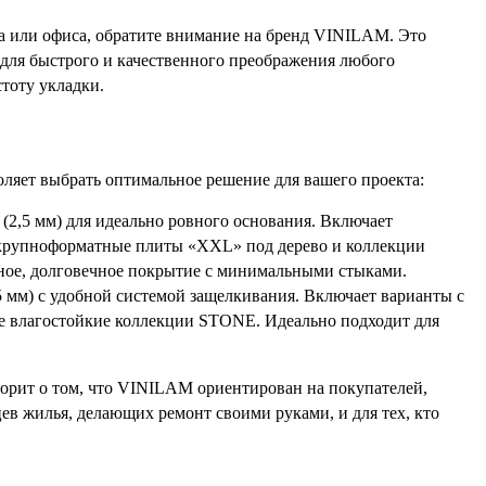
а или офиса, обратите внимание на бренд VINILAM. Это
для быстрого и качественного преображения любого
стоту укладки.
оляет выбрать оптимальное решение для вашего проекта:
 (2,5 мм) для идеально ровного основания. Включает
крупноформатные плиты «XXL» под дерево и коллекции
тное, долговечное покрытие с минимальными стыками.
8,5 мм) с удобной системой защелкивания. Включает варианты с
же влагостойкие коллекции STONE. Идеально подходит для
ворит о том, что VINILAM ориентирован на покупателей,
цев жилья, делающих ремонт своими руками, и для тех, кто