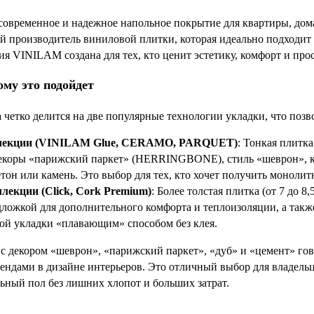
современное и надежное напольное покрытие для квартиры, дом
 производитель виниловой плитки, которая идеально подходит 
я VINILAM создана для тех, кто ценит эстетику, комфорт и про
ому это подойдет
 четко делится на две популярные технологии укладки, что позв
лекции (VINILAM Glue, CERAMO, PARQUET)
: Тонкая плитка
екоры «парижский паркет» (HERRINGBONE), стиль «шеврон», 
он или камень. Это выбор для тех, кто хочет получить моноли
лекции (Click, Cork Premium)
: Более толстая плитка (от 7 до 
ложкой для дополнительного комфорта и теплоизоляции, а так
ой укладки «плавающим» способом без клея.
с декором «шеврон», «парижский паркет», «дуб» и «цемент» го
рендами в дизайне интерьеров. Это отличный выбор для владель
льный пол без лишних хлопот и больших затрат.