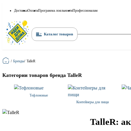
Доставка
Оплата
Программа лояльности
Профессионалам
Каталог товаров
Главная
/
Бренды
/
TalleR
Категории товаров бренда TalleR
Тефлоновые
Контейнеры для пищи
TalleR: а