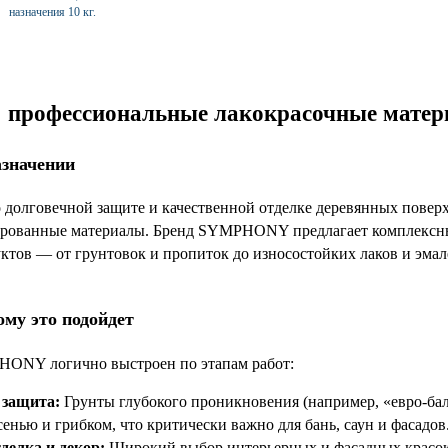
назначения 10 кг.
рофессиональные лакокрасочные матери
азначении
о долговечной защите и качественной отделке деревянных поверх
рованные материалы. Бренд SYMPHONY предлагает комплексные 
уктов — от грунтовок и пропиток до износостойких лаков и эмал
ому это подойдет
ONY логично выстроен по этапам работ:
 защита:
Грунты глубокого проникновения (например, «евро-ба
сенью и грибком, что критически важно для бань, саун и фасадов
елка и декор:
Широкий выбор интерьерных и фасадных красок,