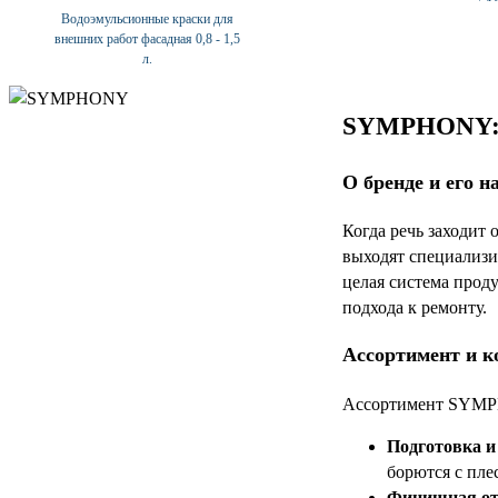
Водоэмульсионные краски для
внешних работ фасадная 0,8 - 1,5
л.
SYMPHONY: п
О бренде и его н
Когда речь заходит 
выходят специализи
целая система прод
подхода к ремонту.
Ассортимент и к
Ассортимент SYMPH
Подготовка и
борются с пле
Финишная отд