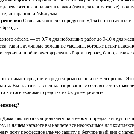
е дерева: яхтные и паркетные лаки (глянцевые и матовые), пол
лаге, истиранию и УФ-лучам.
 решения:
Отдельная линейка продуктов «Для бани и сауны» и а
 бренда.
азного объема — от 0,7 л для небольших работ до 9-10 л для 
ра, так и вдумчивые домашние умельцы, которые ценят надежнос
то строит или обновляет деревянный дом, террасу, баню, а также 
занимает средний и средне-премиальный сегмент рынка. Это о
ьтата. Вы платите за специализированные составы с четко заявл
то в итоге экономит средства на будущем ремонте.
реповец?
я Дома» является официальным партнером и предлагает купить
м. В нашем каталоге вы найдете все необходимое для комплекс
своему дому профессиональную защиту и безупречный вид с м