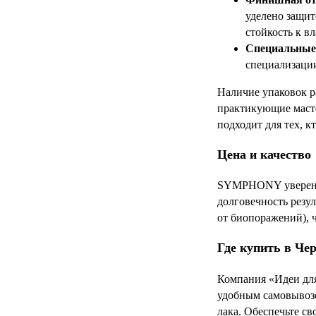
уделено защит
стойкость к в
Специальные
специализации
Наличие упаковок р
практикующие масте
подходит для тех, к
Цена и качество
SYMPHONY уверенно 
долговечность резул
от биопоражений), ч
Где купить в Че
Компания «Идеи дл
удобным самовывозо
лака. Обеспечьте 