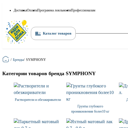
Доставка
Оплата
Программа лояльности
Профессионалам
Каталог товаров
Главная
/
Бренды
/
SYMPHONY
Категории товаров бренда SYMPHONY
Растворители и обезжириватели
Д
Грунты глубокого
проникновения более10 кг