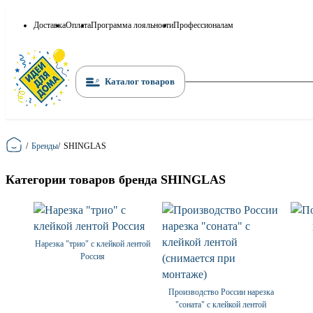
Доставка
Оплата
Программа лояльности
Профессионалам
Каталог товаров
Главная
/
Бренды
/
SHINGLAS
Категории товаров бренда SHINGLAS
Нарезка "трио" с клейкой лентой
Россия
Производство России нарезка
"соната" с клейкой лентой