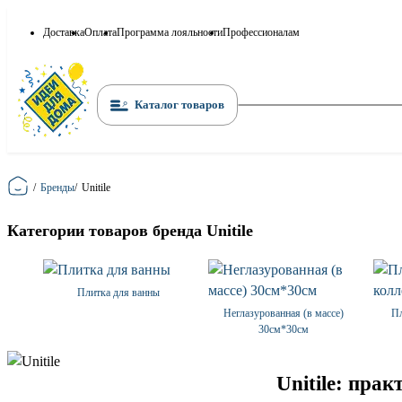
Доставка
Оплата
Программа лояльности
Профессионалам
Каталог товаров
Главная
/
Бренды
/
Unitile
Категории товаров бренда Unitile
Плитка для ванны
Неглазурованная (в массе)
Пл
30см*30см
Unitile: пра