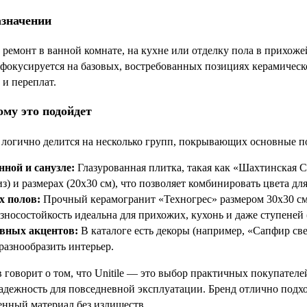
азначении
ремонт в ванной комнате, на кухне или отделку пола в прихожей
 фокусируется на базовых, востребованных позициях керамическо
и переплат.
ому это подойдет
e логично делится на несколько групп, покрывающих основные п
нной и санузле:
Глазурованная плитка, такая как «Шахтинская 
з) и размерах (20х30 см), что позволяет комбинировать цвета дл
х полов:
Прочный керамогранит «Техногрес» размером 30х30 см 
носостойкость идеальна для прихожих, кухонь и даже ступеней 
вных акцентов:
В каталоге есть декоры (например, «Сапфир св
азнообразить интерьер.
в говорит о том, что Unitile — это выбор практичных покупател
адежность для повседневной эксплуатации. Бренд отлично подход
енный материал без излишеств.