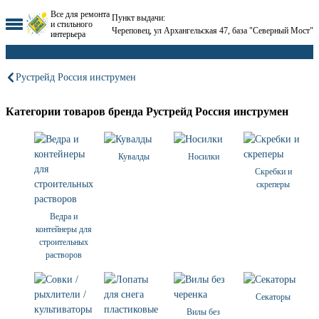
Все для ремонта
Пункт выдачи:
и стильного
Череповец, ул Архангельская 47, база "Северный Мост"
интерьера
Рустрейд Россия инструмен
Категории товаров бренда Рустрейд Россия инструмен
Кувалды
Носилки
Скребки и
скреперы
Ведра и
контейнеры для
строительных
растворов
Секаторы
Вилы без