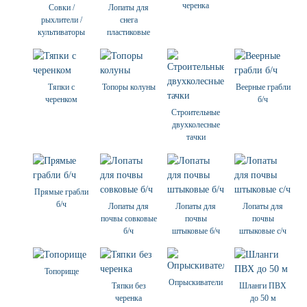
черенка
Совки /
Лопаты для
рыхлители /
снега
культиваторы
пластиковые
Тяпки с
Топоры колуны
Веерные грабли
черенком
б/ч
Строительные
двухколесные
тачки
Прямые грабли
б/ч
Лопаты для
Лопаты для
Лопаты для
почвы совковые
почвы
почвы
б/ч
штыковые б/ч
штыковые с/ч
Топорище
Опрыскиватели
Тяпки без
Шланги ПВХ
черенка
до 50 м