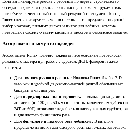
Если вы планируете ремонт с работами по дереву, строительство
беседки на даче или просто любите мастерить своими руками, вам
потребуется качественный и точный режущий инструмент. Бренд
Runex специализируется именно на этом — он предлагает широкий
выбор ножовок, пильных дисков и пилок для лобзика, которые
превращают сложную задачу распила в простое и безопасное занятие.
Ассортимент и кому это подойдет
Ассортимент Runex логично покрывает все основные потребности
домашнего мастера при работе с деревом, ДСП, фанерой и даже
пластиком:
Для точного ручного распила:
Ножовка Runex Swift с 3-D
заточкой и удобной двухкомпонентной ручкой обеспечивает
быстрый и чистый рез.
Для циркулярных пил и торцовок:
Пильные диски разного
диаметра (от 130 до 250 мм) и с разным количеством зубьев (от
24Т до 60Т) позволяют подобрать оснастку как для грубого, так
и для чистого финишного реза.
Для фигурного и прямого реза лобзиком:
В каталоге
представлены пилки для быстрого распила толстых заготовок,