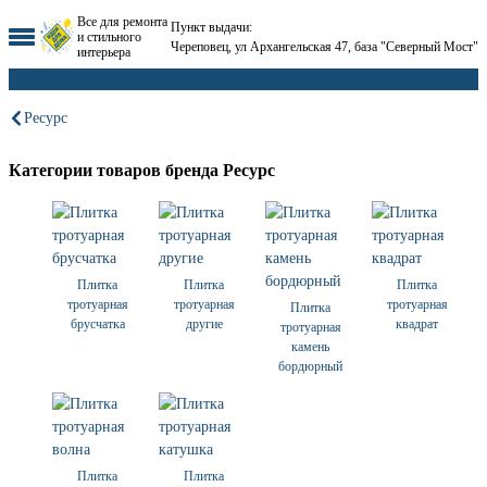
Все для ремонта
Пункт выдачи:
и стильного
Череповец, ул Архангельская 47, база "Северный Мост"
интерьера
Ресурс
Категории товаров бренда Ресурс
Плитка
Плитка
Плитка
тротуарная
тротуарная
тротуарная
Плитка
брусчатка
другие
квадрат
тротуарная
камень
бордюрный
Плитка
Плитка