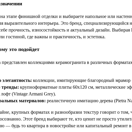
азначении
 на этапе финишной отделки и выбираете напольное или насте
ия выразительного интерьера. Это бренд, специализирующийся н
 себе прочность, износостойкость и актуальный дизайн. Выбира
и гостиной, где важны и практичность, и эстетика.
ому это подойдет
 представлен коллекциями керамогранита в различных форматах
 элегантность:
коллекции, имитирующие благородный мрамор (Stat
 тренды:
крупноформатные плиты 60x120 см, металлические эффе
 лофт (Vintage Armani Grey).
ральных материалов:
реалистичную имитацию дерева (Pietra Nat
зайне, крупных форматах и разнообразии текстур говорит о том
 осознанно. Этот бренд выбирают те, кто ценит не просто утили
ю — будь то квартира в новостройке или капитальный ремонт в