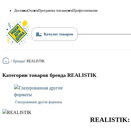
Доставка
Оплата
Программа лояльности
Профессионалам
Каталог товаров
Главная
/
Бренды
/
REALISTIK
Категории товаров бренда REALISTIK
Глазурованная другие форматы
REALISTIK: к