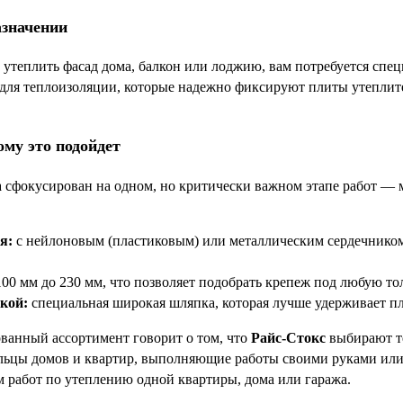
азначении
 утеплить фасад дома, балкон или лоджию, вам потребуется спе
ля теплоизоляции, которые надежно фиксируют плиты утеплител
ому это подойдет
 сфокусирован на одном, но критически важном этапе работ — 
я:
с нейлоновым (пластиковым) или металлическим сердечнико
100 мм до 230 мм, что позволяет подобрать крепеж под любую т
кой:
специальная широкая шляпка, которая лучше удерживает пли
ванный ассортимент говорит о том, что
Райс-Стокс
выбирают те
льцы домов и квартир, выполняющие работы своими руками или 
м работ по утеплению одной квартиры, дома или гаража.