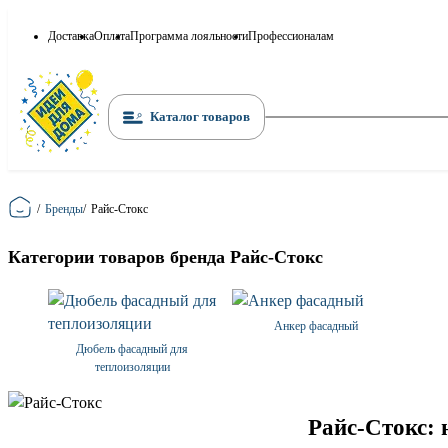
Доставка
Оплата
Программа лояльности
Профессионалам
Каталог товаров
Главная
/
Бренды
/
Райс-Стокс
Категории товаров бренда Райс-Стокс
Анкер фасадный
Дюбель фасадный для
теплоизоляции
Райс-Стокс: 