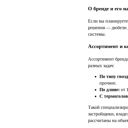
О бренде и его н
Если вы планируете
решения — дюбели д
системы.
Ассортимент и к
Ассортимент бренда
разных задач:
По типу гвозд
прочнее.
По длине:
от 
С термоголов
Такой специализиро
застройщики, владе
рассчитаны на объе