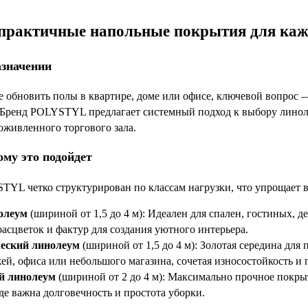
рактичные напольные покрытия для каждо
азначении
е обновить полы в квартире, доме или офисе, ключевой вопрос —
 Бренд POLYSTYL предлагает системный подход к выбору лино
оживленного торгового зала.
ому это подойдет
YL четко структурирован по классам нагрузки, что упрощает 
олеум
(шириной от 1,5 до 4 м): Идеален для спален, гостиных, д
расцветок и фактур для создания уютного интерьера.
еский линолеум
(шириной от 1,5 до 4 м): Золотая середина дл
ей, офиса или небольшого магазина, сочетая износостойкость и
й линолеум
(шириной от 2 до 4 м): Максимально прочное покры
де важна долговечность и простота уборки.