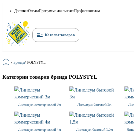
Доставка
Оплата
Программа лояльности
Профессионалам
Каталог товаров
Главная
/
Бренды
/
POLYSTYL
Категории товаров бренда POLYSTYL
Линолеум коммерческий 3м
Линолеум бытовой 3м
Лин
Линолеум коммерческий 4м
Линолеум бытовой 1,5м
Лино