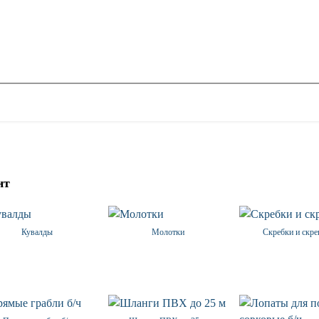
нт
Кувалды
Молотки
Скребки и скр