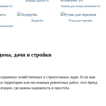
Веерные грабли с/ч
вковые б/ч
Лопаты для почвы штыковые б/ч
Ледорубы
Ручки для черенков
аллические
ома, дачи и стройки
едневных хозяйственных и строительных задач. Если вам
ки территории или несложных ремонтных работ, этот бренд
атации, где важны надежность и простота.