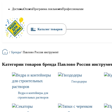
Доставка
Оплата
Программа лояльности
Профессионалам
Каталог товаров
Главная
/
Бренды
/
Павлово Россия инструмент
Категории товаров бренда Павлово Россия инструме
Гвоздодеры
Ведра и контейнеры для
строительных растворов