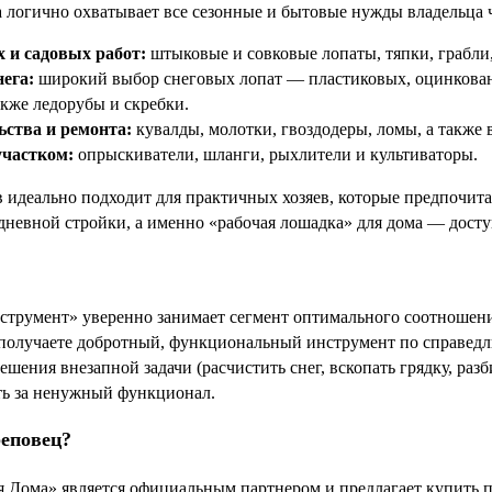
 логично охватывает все сезонные и бытовые нужды владельца ч
 и садовых работ:
штыковые и совковые лопаты, тяпки, грабли,
нега:
широкий выбор снеговых лопат — пластиковых, оцинкован
акже ледорубы и скребки.
ьства и ремонта:
кувалды, молотки, гвоздодеры, ломы, а также 
участком:
опрыскиватели, шланги, рыхлители и культиваторы.
в идеально подходит для практичных хозяев, которые предпочит
дневной стройки, а именно «рабочая лошадка» для дома — доступ
струмент» уверенно занимает сегмент оптимального соотношени
получаете добротный, функциональный инструмент по справедли
ешения внезапной задачи (расчистить снег, вскопать грядку, ра
ть за ненужный функционал.
реповец?
 Дома» является официальным партнером и предлагает купить 