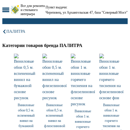
Все для ремонта
Пункт выдачи:
и стильного
Череповец, ул Архангельская 47, база "Северный Мост"
интерьера
ПАЛИТРА
Категории товаров бренда ПАЛИТРА
Виниловые
Виниловые
Виниловые
обои 0,5 м.
обои 0,5 м.
обои 1 м.
Виниловые
вспененный
вспененный
виниловые
обои 1 м.
винил на
винил на
горячего
виниловые
бумажной
флизелиновой
тиснения на
горячего