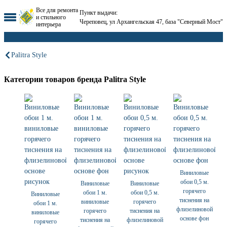
Все для ремонта
Пункт выдачи:
и стильного
Череповец, ул Архангельская 47, база "Северный Мост"
интерьера
Palitra Style
Категории товаров бренда Palitra Style
Виниловые
обои 0,5 м.
Виниловые
Виниловые
горячего
обои 1 м.
обои 0,5 м.
Виниловые
тиснения на
виниловые
горячего
обои 1 м.
флизелиновой
горячего
тиснения на
виниловые
основе фон
тиснения на
флизелиновой
горячего