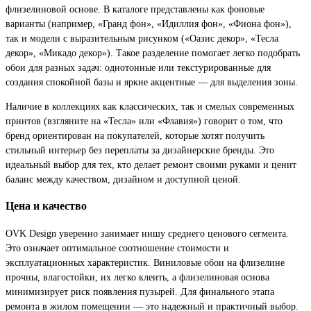
флизелиновой основе. В каталоге представлены как фоновые
варианты (например, «Гранд фон», «Идиллия фон», «Фиона фон»),
так и модели с выразительным рисунком («Оазис декор», «Тесла
декор», «Микадо декор»). Такое разделение помогает легко подобрать
обои для разных задач: однотонные или текстурированные для
создания спокойной базы и яркие акцентные — для выделения зоны.
Наличие в коллекциях как классических, так и смелых современных
принтов (взгляните на «Тесла» или «Флавия») говорит о том, что
бренд ориентирован на покупателей, которые хотят получить
стильный интерьер без переплаты за дизайнерские бренды. Это
идеальный выбор для тех, кто делает ремонт своими руками и ценит
баланс между качеством, дизайном и доступной ценой.
Цена и качество
OVK Design уверенно занимает нишу среднего ценового сегмента.
Это означает оптимальное соотношение стоимости и
эксплуатационных характеристик. Виниловые обои на флизелине
прочны, влагостойки, их легко клеить, а флизелиновая основа
минимизирует риск появления пузырей. Для финального этапа
ремонта в жилом помещении — это надежный и практичный выбор.