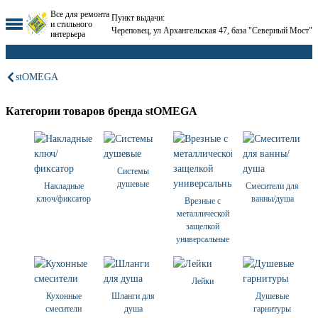
Все для ремонта
Пункт выдачи:
и стильного
Череповец, ул Архангельская 47, база "Северный Мост"
интерьера
stOMEGA
Категории товаров бренда stOMEGA
Системы
душевые
Накладные
Смесители для
ключ/фиксатор
ванны/душа
Врезные с
металлической
защелкой
универсальные
Лейки
Кухонные
Шланги для
Душевые
смесители
душа
гарнитуры