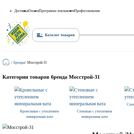
Доставка
Оплата
Программа лояльности
Профессионалам
Каталог товаров
Главная
/
Бренды
/
Мосстрой-31
Категории товаров бренда Мосстрой-31
Стен
Кровельные с утеплением
Стеновые с утеплением
миниральная вата
минеральная вата