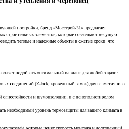
ства и утепления в Череповец
ствующей постройки, бренд «Мосстрой-31» предлагает
вых строительных элементов, которые совмещают несущую
зводить теплые и надежные объекты в сжатые сроки, что
зволяет подобрать оптимальный вариант для любой задачи:
вых соединений (Z-lock, кровельный замок) для герметичного
 огнестойкости и шумоизоляции, и с пенополистиролом
тать необходимый уровень термозащиты для вашего климата в
покупателей, которые ценят скорость монтажа и долговечный