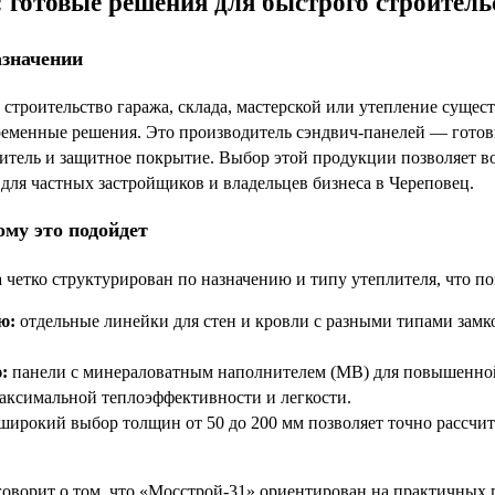
 готовые решения для быстрого строитель
азначении
 строительство гаража, склада, мастерской или утепление суще
еменные решения. Это производитель сэндвич-панелей — гото
итель и защитное покрытие. Выбор этой продукции позволяет во
 для частных застройщиков и владельцев бизнеса в Череповец.
ому это подойдет
 четко структурирован по назначению и типу утеплителя, что по
ю:
отдельные линейки для стен и кровли с разными типами замко
:
панели с минераловатным наполнителем (МВ) для повышенной
аксимальной теплоэффективности и легкости.
широкий выбор толщин от 50 до 200 мм позволяет точно рассчи
говорит о том, что «Мосстрой-31» ориентирован на практичных 