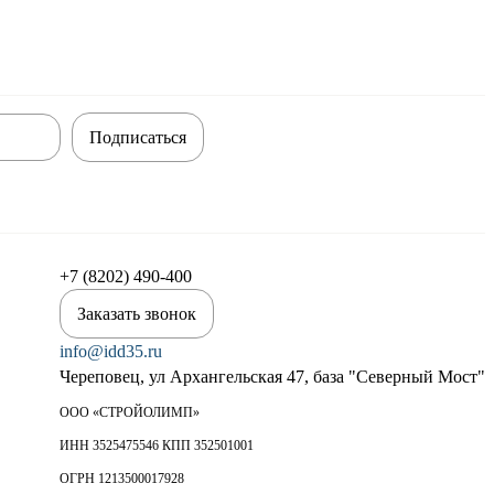
Подписаться
+7 (8202) 490-400
Заказать звонок
info@idd35.ru
Череповец, ул Архангельская 47, база "Северный Мост"
ООО «СТРОЙОЛИМП»
ИНН 3525475546 КПП 352501001
ОГРН 1213500017928