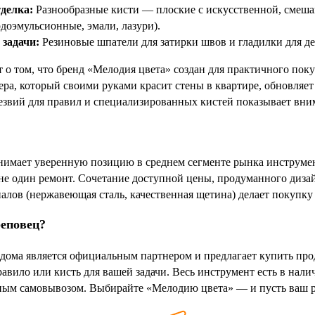
делка:
Разнообразные кисти — плоские с искусственной, смеш
одоэмульсионные, эмали, лазури).
задачи:
Резиновые шпатели для затирки швов и гладилки для де
т о том, что бренд «Мелодия цвета» создан для практичного пок
ера, который своими руками красит стены в квартире, обновляет
звий для правил и специализированных кистей показывает вним
нимает уверенную позицию в среднем сегменте рынка инструме
не один ремонт. Сочетание доступной цены, продуманного дизай
алов (нержавеющая сталь, качественная щетина) делает покупку
реповец?
дома является официальным партнером и предлагает купить про
вило или кисть для вашей задачи. Весь инструмент есть в налич
ным самовывозом. Выбирайте «Мелодию цвета» — и пусть ваш ре