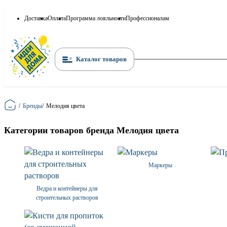
Доставка
Оплата
Программа лояльности
Профессионалам
Каталог товаров
Главная
/
Бренды
/
Мелодия цвета
Категории товаров бренда Мелодия цвета
Маркеры
Ведра и контейнеры для
строительных растворов