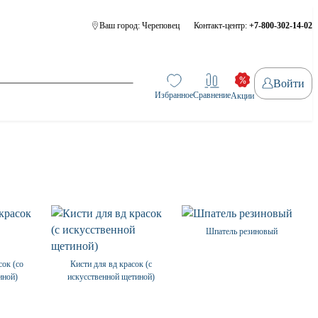
Ваш город:
Череповец
Контакт-центр:
+7-800-302-14-02
Войти
Избранное
Сравнение
Акции
Шпатель резиновый
сок (со
Кисти для вд красок (с
иной)
искусственной щетиной)