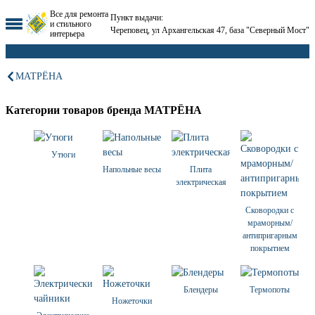
Все для ремонта
Пункт выдачи:
и стильного
Череповец, ул Архангельская 47, база "Северный Мост"
интерьера
МАТРЁНА
Категории товаров бренда МАТРЁНА
Утюги
Напольные весы
Плита
электрическая
Сковородки с
мраморным/
антипригарным
покрытием
Блендеры
Термопоты
Ножеточки