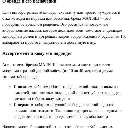
О бренде и его назначении
Если вы обустраиваете колодец, скважину или просто нуждаетесь в
откачке воды из подвала или бассейна, бренд МАЛЫШ — это
проверенное временем решение. Это российские погружные
вибрационные насосы, которые десятилетиями помогают владельцам
загородных домов и дач решать задачи водоснабжения и осушения. Их
выбирают за простоту, надежность и доступную цену.
Ассортимент и кому это подойдет
Ассортимент бренда МАЛЫШ в нашем магазине представлен
моделями с разной длиной кабеля (от 10 до 40 метров) и двумя
типами забора воды:
С нижним забором:
Идеально для полной откачки воды из
емкостей, затопленных помещений или неглубоких колодцев,
где важно собрать воду «до дна».
С верхним забором:
Лучший выбор для чистой воды из
скважин или колодцев. Такая конструкция меньше поднимает
со дна песок и ил, что продлевает срок службы насоса.
Наличие моделей с защитой от перегрева (серия «К») делает их