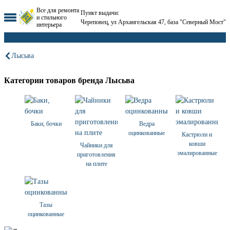
Все для ремонта
Пункт выдачи:
и стильного
Череповец, ул Архангельская 47, база "Северный Мост"
интерьера
Лысьва
Категории товаров бренда Лысьва
Баки, бочки
Ведра
оцинкованные
Кастрюли и
ковши
Чайники для
эмалированные
приготовления
на плите
Тазы
оцинкованные