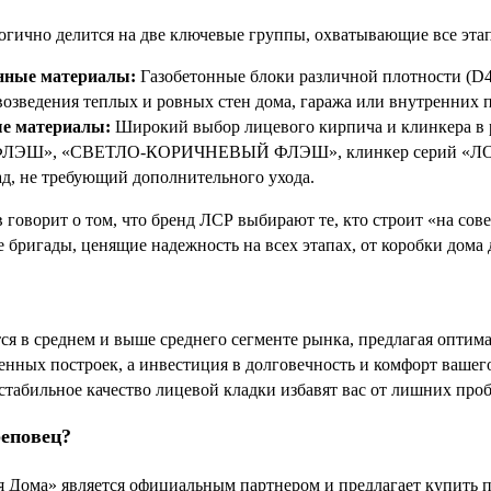
гично делится на две ключевые группы, охватывающие все этап
нные материалы:
Газобетонные блоки различной плотности (D40
возведения теплых и ровных стен дома, гаража или внутренних 
е материалы:
Широкий выбор лицевого кирпича и клинкера в р
ЭШ», «СВЕТЛО-КОРИЧНЕВЫЙ ФЛЭШ», клинкер серий «ЛОНДО
д, не требующий дополнительного ухода.
в говорит о том, что бренд ЛСР выбирают те, кто строит «на со
 бригады, ценящие надежность на всех этапах, от коробки дома 
я в среднем и выше среднего сегменте рынка, предлагая оптим
енных построек, а инвестиция в долговечность и комфорт вашег
стабильное качество лицевой кладки избавят вас от лишних проб
реповец?
 Дома» является официальным партнером и предлагает купить 