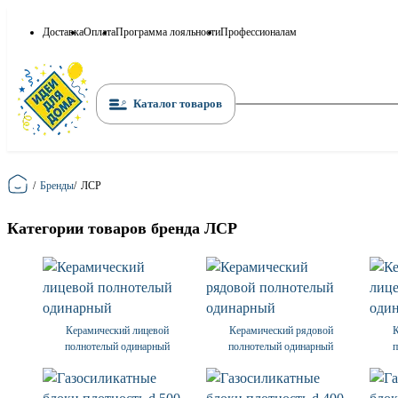
Доставка
Оплата
Программа лояльности
Профессионалам
Каталог товаров
Главная
/
Бренды
/
ЛСР
Категории товаров бренда ЛСР
Керамический лицевой
Керамический рядовой
полнотелый одинарный
полнотелый одинарный