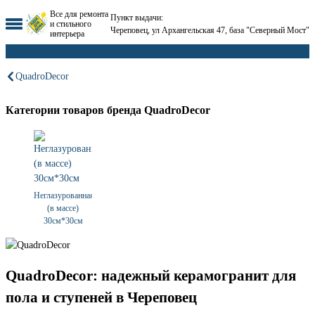
Все для ремонта
Пункт выдачи:
и стильного
Череповец, ул Архангельская 47, база "Северный Мост"
интерьера
QuadroDecor
Категории товаров бренда QuadroDecor
Неглазурованная
(в массе)
30см*30см
QuadroDecor: надежный керамогранит для
пола и ступеней в Череповец