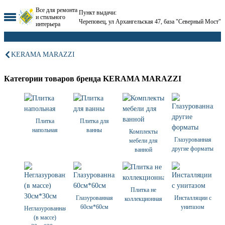
Все для ремонта
Пункт выдачи:
и стильного
Череповец, ул Архангельская 47, база "Северный Мост"
интерьера
KERAMA MARAZZI
Категории товаров бренда KERAMA MARAZZI
Плитка
Плитка для
напольная
ванны
Комплекты
Глазурованная
мебели для
другие форматы
ванной
Плитка не
Глазурованная
Инсталляции с
коллекционная
60см*60см
унитазом
Неглазурованная
(в массе)