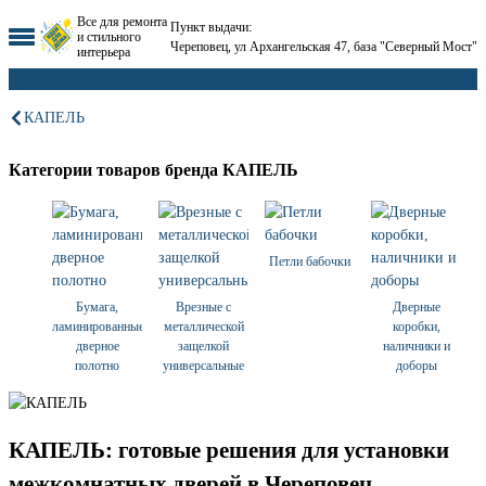
Все для ремонта
Пункт выдачи:
и стильного
Череповец, ул Архангельская 47, база "Северный Мост"
интерьера
КАПЕЛЬ
Категории товаров бренда КАПЕЛЬ
Петли бабочки
Бумага,
Врезные с
Дверные
ламинированные,
металлической
коробки,
дверное
защелкой
наличники и
полотно
универсальные
доборы
КАПЕЛЬ: готовые решения для установки
межкомнатных дверей в Череповец