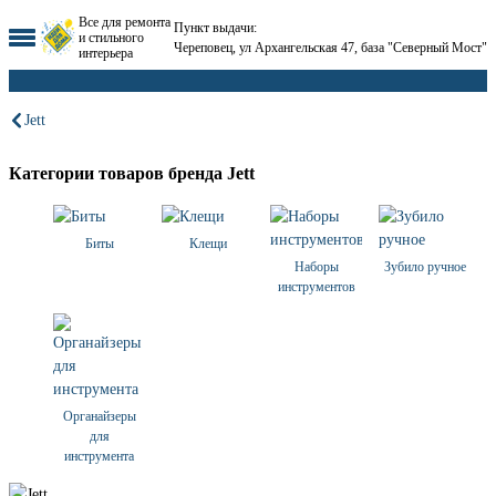
Все для ремонта
Пункт выдачи:
и стильного
Череповец, ул Архангельская 47, база "Северный Мост"
интерьера
Jett
Категории товаров бренда Jett
Биты
Клещи
Наборы
Зубило ручное
инструментов
Органайзеры
для
инструмента