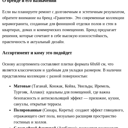
О бренде и его назначении
Если вы планируете ремонт с долговечным и эстетичным результатом,
обратите внимание на бренд «Гранитея». Это современные коллекции
керамогранита, созданные для финишной отделки полов и стен в
квартирах, домах и коммерческих помещениях. Бренд предлагает
решения, которые сочетают в себе высокую износостойкость,
практичность и актуальный дизайн.
Ассортимент и кому это подойдет
Основу ассортимента составляют плитки формата 60х60 см, что
является классическим и удобным для укладки размером. В наличии
представлены коллекции с разной поверхностью:
Матовые
(Таганай, Конжак, Койва, Увильды, Иремель,
Тургояк, Аллаки): идеальны для помещений, где важна
безопасность и антискользящий эффект — прихожие, кухни,
санузлы, открытые террасы.
Полированные
(Синара, Киреты): создают эффект глянцевого,
отражающего свет пола, визуально расширяя пространство
гостиных и холлов.
С рельефной фактурой
(АртБетон): позволяют реализовать