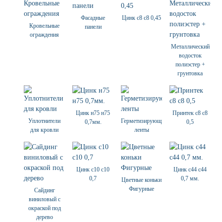
Фасадные
Цинк с8 с8 0,45
Кровельные
панели
ограждения
Металлический
водосток
полиэстер +
грунтовка
Цинк н75 н75
Принтек с8 с8
Уплотнители
Герметизирующие
0,7мм.
0,5
для кровли
ленты
Цинк с10 с10
Цинк c44 c44
0,7
0,7 мм.
Цветные коньки
Фигурные
Сайдинг
виниловый с
окраской под
дерево