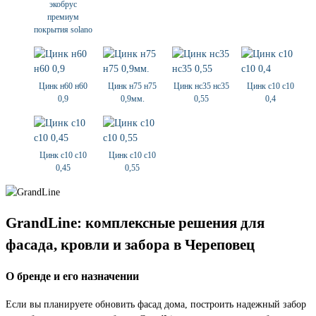
экобрус
премиум
покрытия solano
Цинк н60 н60
Цинк н75 н75
Цинк нс35 нс35
Цинк с10 с10
0,9
0,9мм.
0,55
0,4
Цинк с10 с10
Цинк с10 с10
0,45
0,55
GrandLine: комплексные решения для
фасада, кровли и забора в Череповец
О бренде и его назначении
Если вы планируете обновить фасад дома, построить надежный забор