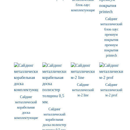
блок-хаус
комплектующие
Сайдинг
металлический
блок-хаус
премиум
покрытия
премиум
покрытия
printech
Сайдинг
Сайдинг
металлический
металлический
м-2 line
м-2 prof
Сайдинг
металлический
корабельная
Сайдинг
доска
металлический
комплектующие
корабельная
доска полиэстер