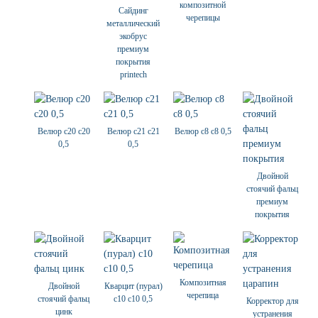
композитной
Сайдинг
черепицы
металлический
экобрус
премиум
покрытия
printech
Велюр с20 с20
Велюр с21 с21
Велюр с8 с8 0,5
0,5
0,5
Двойной
стоячий фальц
премиум
покрытия
Композитная
Двойной
Кварцит (пурал)
черепица
стоячий фальц
с10 с10 0,5
Корректор для
цинк
устранения