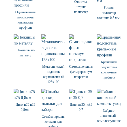
Отмотка,
штрипс
Россия
полиэстер
Оцинкованная
полиэстер
подсистема
толщина 0,5 мм.
крепежные
профили
Ножницы по
металлу
Крашенная
Металлический
Самозащелкивающийся
подсистема
водосток
фальц премиум
крепежные
оцинкованный
покрытия
профили
125х100
Цинк н75 н75
Цинк нс35 нс35
0,8мм.
0,7
Сайдинг
виниловый -
Столбы, крюки,
комплектующие
колпаки для
забора