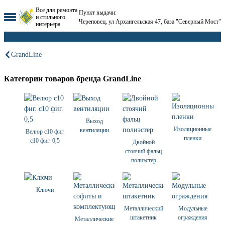
Все для ремонта
Пункт выдачи:
и стильного
Череповец, ул Архангельская 47, база "Северный Мост"
интерьера
GrandLine
Категории товаров бренда GrandLine
Выход
Изоляционные
вентиляции
Велюр с10 фиг.
пленки
с10 фиг. 0,5
Двойной
стоячий фальц
полиэстер
Ключи
Металлический
Модульные
штакетник
ограждения
Металлические