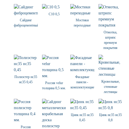
С10 0,5
Сайдинг
Мостики
фиброцементный
переходные
Отмотка,
штрипс
премиум
покрытия
Полиэстер нс35
Фасадные
Кровельные,
нс35 0,45
панели -
Россия velur
стеновые
комплектующие
толщина 0,5 мм.
лестницы
Цинк нс35 нс35
Цинк нс35 нс35
0,45
0,8
Россия