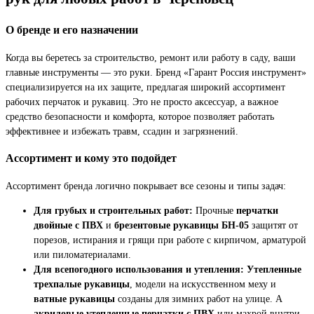
О бренде и его назначении
Когда вы беретесь за строительство, ремонт или работу в саду, ваши
главные инструменты — это руки. Бренд «Гарант Россия инструмент»
специализируется на их защите, предлагая широкий ассортимент
рабочих перчаток и рукавиц. Это не просто аксессуар, а важное
средство безопасности и комфорта, которое позволяет работать
эффективнее и избежать травм, ссадин и загрязнений.
Ассортимент и кому это подойдет
Ассортимент бренда логично покрывает все сезоны и типы задач:
Для грубых и строительных работ:
Прочные
перчатки
двойные с ПВХ
и
брезентовые рукавицы БН-05
защитят от
порезов, истирания и грящи при работе с кирпичом, арматурой
или пиломатериалами.
Для всепогодного использования и утепления:
Утепленные
трехпалые рукавицы
, модели на искусственном меху и
ватные рукавицы
созданы для зимних работ на улице. А
акриловые утепленные перчатки с ПВХ
или махрой внутри