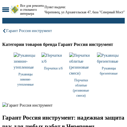
Все для ремонта
Пункт выдачи:
и стильного
Череповец, ул Архангельская 47, база "Северный Мост"
интерьера
Гарант Россия инструмент
Категории товаров бренда Гарант Россия инструмент
Перчатки х/б
Рукавицы
брезентовые
Рукавицы
зимние-
Перчатки
утепленные
облитые
(резиновые
смеси)
Гарант Россия инструмент: надежная защита
рук для любых работ в Череповец