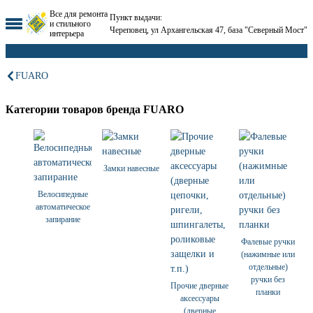
Все для ремонта
Пункт выдачи:
и стильного
Череповец, ул Архангельская 47, база "Северный Мост"
интерьера
FUARO
Категории товаров бренда FUARO
Замки навесные
Велосипедные
автоматическое
запирание
Фалевые ручки
(нажимные или
отдельные)
ручки без
Прочие дверные
планки
аксессуары
(дверные