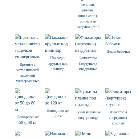
цепочки,
ригели,
шпингалеты,
роликовые
защелки и т.п.)
Петли бабочки
Накладки
Фиксаторы
круглые под
(вертушок)
Врезные с
цилиндр
квадратные
металлической
защелкой
универсальные
Доводчики до
Ручки на планке
Фиксаторы
120 кг
Доводчики от
под цилиндр
(вертушок)
50 до 80 кг
круглые