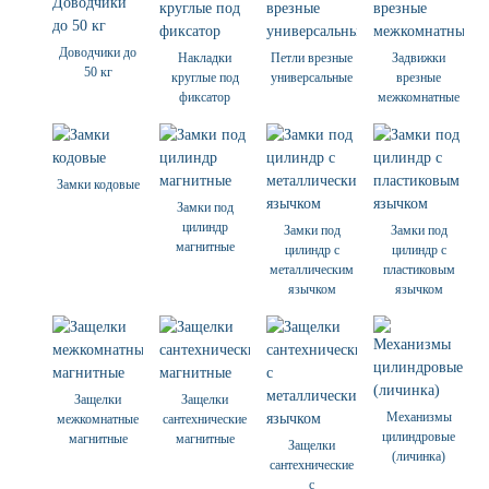
Доводчики до
Накладки
Петли врезные
Задвижки
50 кг
круглые под
универсальные
врезные
фиксатор
межкомнатные
Замки кодовые
Замки под
цилиндр
Замки под
Замки под
магнитные
цилиндр с
цилиндр с
металлическим
пластиковым
язычком
язычком
Защелки
Защелки
Механизмы
межкомнатные
сантехнические
цилиндровые
магнитные
магнитные
Защелки
(личинка)
сантехнические
с