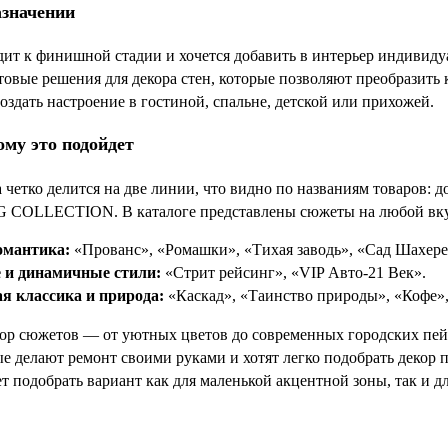
азначении
дит к финишной стадии и хочется добавить в интерьер индивид
товые решения для декора стен, которые позволяют преобразить 
здать настроение в гостиной, спальне, детской или прихожей.
ому это подойдет
 четко делится на две линии, что видно по названиям товаров: 
 COLLECTION. В каталоге представлены сюжеты на любой вку
омантика:
«Прованс», «Ромашки», «Тихая заводь», «Сад Шахере
 и динамичные стили:
«Стрит рейсинг», «VIP Авто-21 Век».
я классика и природа:
«Каскад», «Таинство природы», «Кофе»,
р сюжетов — от уютных цветов до современных городских пейз
ые делают ремонт своими руками и хотят легко подобрать декор 
яет подобрать вариант как для маленькой акцентной зоны, так и д