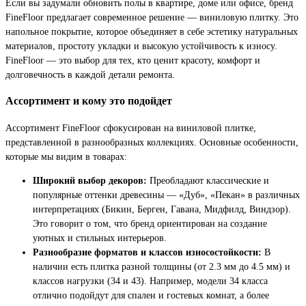
Если вы задумали обновить полы в квартире, доме или офисе, бренд
FineFloor предлагает современное решение — виниловую плитку. Это
напольное покрытие, которое объединяет в себе эстетику натуральных
материалов, простоту укладки и высокую устойчивость к износу.
FineFloor — это выбор для тех, кто ценит красоту, комфорт и
долговечность в каждой детали ремонта.
Ассортимент и кому это подойдет
Ассортимент FineFloor сфокусирован на виниловой плитке,
представленной в разнообразных коллекциях. Основные особенности,
которые мы видим в товарах:
Широкий выбор декоров:
Преобладают классические и
популярные оттенки древесины — «Дуб», «Пекан» в различных
интерпретациях (Бикин, Берген, Гавана, Мидфилд, Виндзор).
Это говорит о том, что бренд ориентирован на создание
уютных и стильных интерьеров.
Разнообразие форматов и классов износостойкости:
В
наличии есть плитка разной толщины (от 2.3 мм до 4.5 мм) и
классов нагрузки (34 и 43). Например, модели 34 класса
отлично подойдут для спален и гостевых комнат, а более