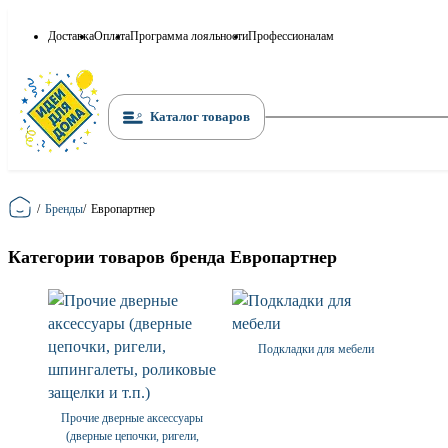
Доставка
Оплата
Программа лояльности
Профессионалам
Каталог товаров
Главная
/
Бренды
/
Европартнер
Категории товаров бренда Европартнер
Подкладки для мебели
Прочие дверные аксессуары
(дверные цепочки, ригели,