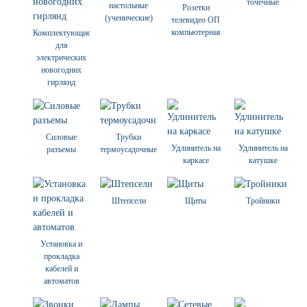
точечные
настольные
Розетки
(ученические)
телевидео ОП
компьютерная
Комплектующие
для
электрических
новогодних
гирлянд
Силовые
Трубки
Удлинитель на
Удлинитель на
разъемы
термоусадочные
каркасе
катушке
Штепсели
Щиты
Тройники
Установка и
прокладка
кабелей и
автоматов