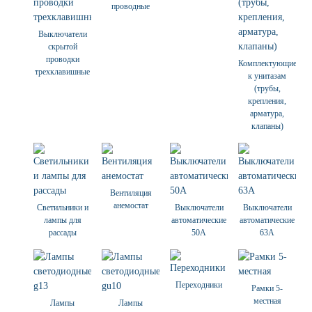
проводные
Выключатели
скрытой
проводки
Комплектующие
трехклавишные
к унитазам
(трубы,
крепления,
арматура,
клапаны)
Вентиляция
анемостат
Светильники и
Выключатели
Выключатели
лампы для
автоматические
автоматические
рассады
50А
63А
Переходники
Рамки 5-
местная
Лампы
Лампы