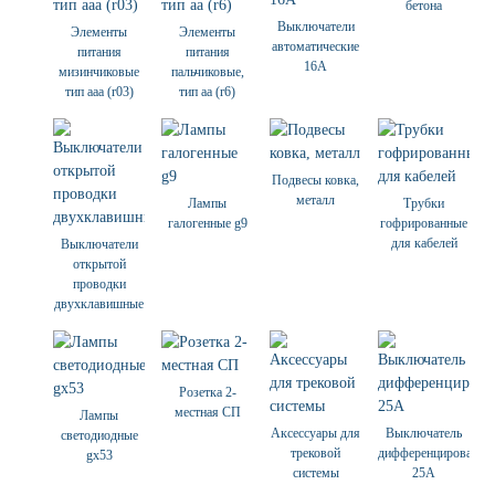
бетона
Выключатели
Элементы
Элементы
автоматические
питания
питания
16А
мизинчиковые
пальчиковые,
тип ааа (r03)
тип аа (r6)
Подвесы ковка,
металл
Лампы
Трубки
галогенные g9
гофрированные
для кабелей
Выключатели
открытой
проводки
двухклавишные
Розетка 2-
местная СП
Лампы
Аксессуары для
Выключатель
светодиодные
трековой
дифференцированны
gx53
системы
25А