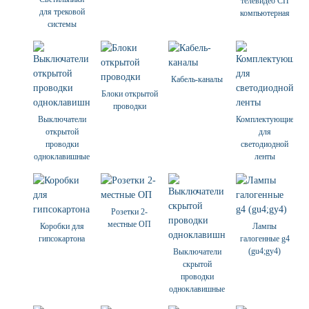
телевидео СП
для трековой
компьютерная
системы
Кабель-каналы
Блоки открытой
проводки
Выключатели
Комплектующие
открытой
для
проводки
светодиодной
одноклавишные
ленты
Розетки 2-
местные ОП
Коробки для
Лампы
гипсокартона
галогенные g4
(gu4;gy4)
Выключатели
скрытой
проводки
одноклавишные