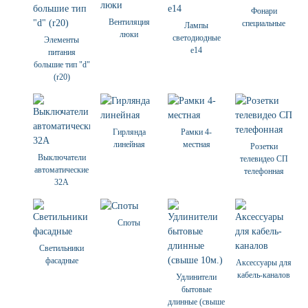
Фонари
Вентиляция
специальные
Лампы
люки
светодиодные
Элементы
е14
питания
большие тип "d"
(r20)
Гирлянда
Рамки 4-
линейная
местная
Розетки
Выключатели
телевидео СП
автоматические
телефонная
32А
Споты
Светильники
фасадные
Аксессуары для
кабель-каналов
Удлинители
бытовые
длинные (свыше