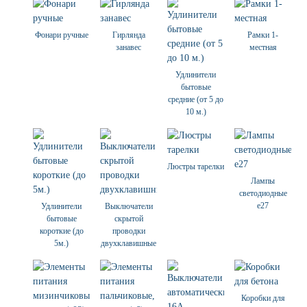
Фонари ручные
Гирлянда
Рамки 1-
занавес
местная
Удлинители
бытовые
средние (от 5 до
10 м.)
Люстры тарелки
Лампы
светодиодные
е27
Удлинители
Выключатели
бытовые
скрытой
короткие (до
проводки
5м.)
двухклавишные
Коробки для