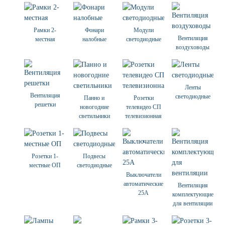
Рамки 2-
Фонари
Модули
Вентиляция
местная
налобные
светодиодные
воздуховоды
Ленты
Вентиляция
светодиодные
Панно и
Розетки
решетки
новогодние
телевидео СП
светильники
телевизионная
Розетки 1-
Подвесы
местные ОП
светодиодные
Выключатели
автоматические
Вентиляция
25А
комплектующие
для вентиляции