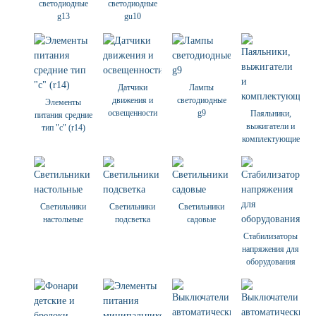
светодиодные
светодиодные
g13
gu10
Датчики
Лампы
движения и
светодиодные
Элементы
освещенности
g9
Паяльники,
питания средние
выжигатели и
тип "с" (r14)
комплектующие
Светильники
Светильники
Светильники
настольные
подсветка
садовые
Стабилизаторы
напряжения для
оборудования