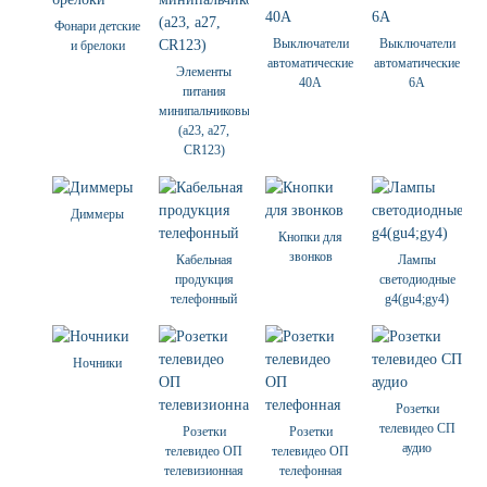
Фонари детские
Выключатели
Выключатели
и брелоки
автоматические
автоматические
Элементы
40А
6А
питания
минипальчиковые
(а23, а27,
CR123)
Диммеры
Кнопки для
звонков
Кабельная
Лампы
продукция
светодиодные
телефонный
g4(gu4;gy4)
Ночники
Розетки
телевидео СП
Розетки
Розетки
аудио
телевидео ОП
телевидео ОП
телевизионная
телефонная