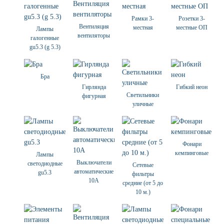
Рамки 3-
Розетки 3-
Вентиляция
местная
местные ОП
Лампы
вентиляторы
галогенные
gu5.3 (g 5.3)
Бра
Гирлянда
Гибкий неон
Светильники
фигурная
уличные
Фонари
кемпинговые
Лампы
Выключатели
светодиодные
Сетевые
автоматические
gu5.3
фильтры
10А
средние (от 5 до
10 м.)