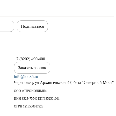
Подписаться
+7 (8202) 490-400
Заказать звонок
info@idd35.ru
Череповец, ул Архангельская 47, база "Северный Мост"
ООО «СТРОЙОЛИМП»
ИНН 3525475546 КПП 352501001
ОГРН 1213500017928