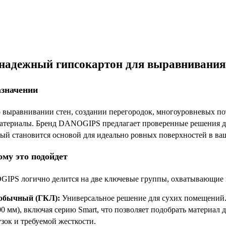
адежный гипсокартон для выравнивания с
азначении
 о выравнивании стен, создании перегородок, многоуровневых п
атериалы. Бренд DANOGIPS предлагает проверенные решения д
рый становится основой для идеально ровных поверхностей в ваш
ому это подойдет
PS логично делится на две ключевые группы, охватывающие в
 обычный (ГКЛ):
Универсальное решение для сухих помещений. 
00 мм), включая серию Smart, что позволяет подобрать материал
узок и требуемой жесткости.