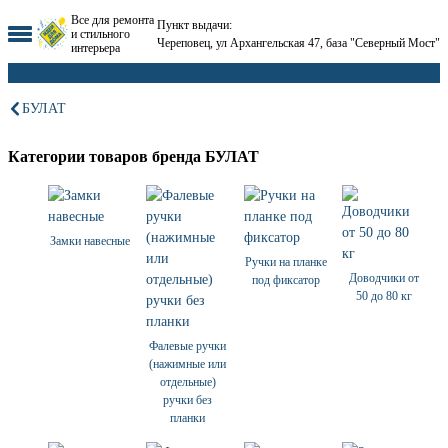
Все для ремонта
Пункт выдачи:
и стильного
Череповец, ул Архангельская 47, база "Северный Мост"
интерьера
БУЛАТ
Категории товаров бренда БУЛАТ
Замки навесные
Ручки на планке
Доводчики от
под фиксатор
50 до 80 кг
Фалевые ручки
(нажимные или
отдельные)
ручки без
планки