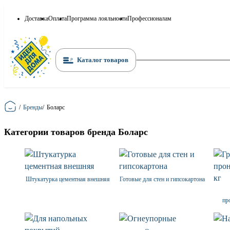
Доставка
Оплата
Программа лояльности
Профессионалам
Каталог товаров
Главная
/
Бренды
/
Боларс
Категории товаров бренда Боларс
Штукатурка цементная внешняя
Готовые для стен и гипсокартона
пр