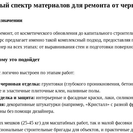
ый спектр материалов для ремонта от чер
азначении
ремонт, от косметического обновления до капитального строител
арс предлагает именно такой комплексный подход, предоставляя
ер на всех этапах: от выравнивания стен и подготовки поверхн
ому это подойдет
 логично выстроен по этапам работ:
 черновая отделка:
грунтовки (глубокого проникновения, бетон
 и эластичные плиточные клеи, наливные полы.
делка и защита:
интерьерные и фасадные краски, лаки, силикон
ля:
декоративные штукатурки (например, «Кристалл» с разной фр
ны без помощи дизайнера.
 мешков (25-45 кг) для масштабных работ, так и малой фасовки (
иональные строительные бригады для объектов, и практичные д