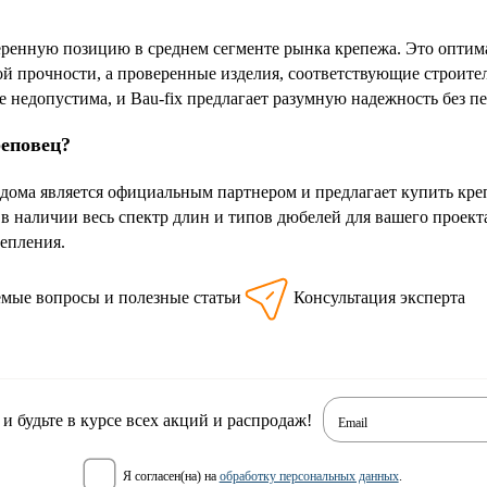
веренную позицию в среднем сегменте рынка крепежа. Это оптим
й прочности, а проверенные изделия, соответствующие строител
е недопустима, и Bau-fix предлагает разумную надежность без п
реповец?
дома является официальным партнером и предлагает купить креп
 в наличии весь спектр длин и типов дюбелей для вашего проек
тепления.
емые вопросы и полезные статьи
Консультация эксперта
 будьте в курсе всех акций и распродаж!
Email
я согласен(на) на
обработку персональных данных
.