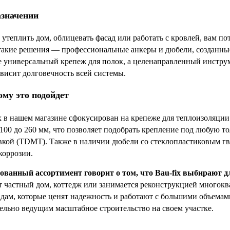
азначении
утеплить дом, облицевать фасад или работать с кровлей, вам п
такие решения — профессиональные анкеры и дюбели, созданны
е универсальный крепеж для полок, а целенаправленный инструме
ависит долговечность всей системы.
ому это подойдет
x в нашем магазине сфокусирован на крепеже для теплоизоляци
100 до 260 мм, что позволяет подобрать крепление под любую т
вкой (TDMT). Также в наличии дюбели со стеклопластиковым гв
коррозии.
ованный ассортимент говорит о том, что Bau-fix выбирают д
яет частный дом, коттедж или занимается реконструкцией много
дам, которые ценят надежность и работают с большими объемами
тельно ведущим масштабное строительство на своем участке.