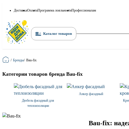
Доставка
Оплата
Программа лояльности
Профессионалам
Каталог товаров
Главная
/
Бренды
/
Bau-fix
Категории товаров бренда Bau-fix
Анкер фасадный
Дюбель фасадный для
Кре
теплоизоляции
Bau-fix: над