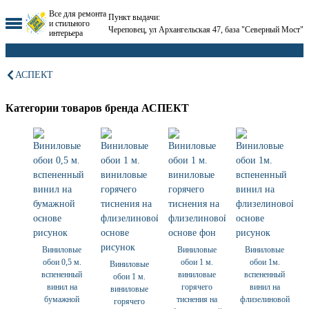
Все для ремонта
Пункт выдачи:
и стильного
Череповец, ул Архангельская 47, база "Северный Мост"
интерьера
АСПЕКТ
Категории товаров бренда АСПЕКТ
Виниловые
Виниловые
Виниловые
обои 0,5 м.
обои 1 м.
обои 1м.
Виниловые
вспененный
виниловые
вспененный
обои 1 м.
винил на
горячего
винил на
виниловые
бумажной
тиснения на
флизелиновой
горячего