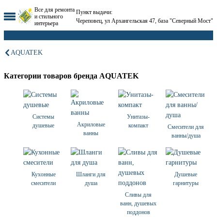
Все для ремонта
Пункт выдачи:
и стильного
Череповец, ул Архангельская 47, база "Северный Мост"
интерьера
AQUATEK
Категории товаров бренда AQUATEK
Системы
Унитазы-
Акриловые
душевые
компакт
Смесители для
ванны
ванны/душа
Кухонные
Шланги для
Душевые
смесители
душа
гарнитуры
Сливы для
ванн, душевых
поддонов