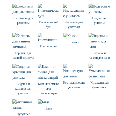
Смесители для
Подвесные
Гигиенический
Инсталляции с
раковины
унитазы
душ
унитазом
Крючки
Инсталляции
Карнизы для
Экраны и
ванной комнаты
панели для ванн
Комплектующие
Умывальники
Сиденья и
Клавиши смыва
для ванн
фаянсовые
крышки для
для
унитаза.
инсталляций
Биде
Чугунные