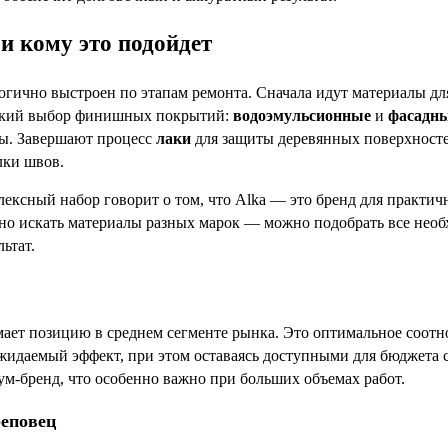
и кому это подойдет
огично выстроен по этапам ремонта. Сначала идут материалы дл
окий выбор финишных покрытий:
водоэмульсионные
и
фасадны
ры. Завершают процесс
лаки
для защиты деревянных поверхносте
лки швов.
ексный набор говорит о том, что Alka — это бренд для практич
но искать материалы разных марок — можно подобрать все необх
ьтат.
мает позицию в среднем сегменте рынка. Это оптимальное соотн
жидаемый эффект, при этом оставаясь доступными для бюджета с
ум-бренд, что особенно важно при больших объемах работ.
реповец