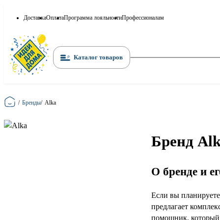
Доставка
Оплата
Программа лояльности
Профессионалам
Каталог товаров
Главная
/
Бренды
/
Alka
Бренд Al
О бренде и е
Если вы планируете
предлагает комплек
помощник, который 