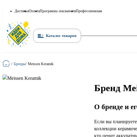
Доставка
Оплата
Программа лояльности
Профессионалам
Каталог товаров
Главная
/
Бренды
/
Meissen Keramik
Бренд Mei
О бренде и е
Если вы планируете
коллекции керамиче
кто ценит аккуратн