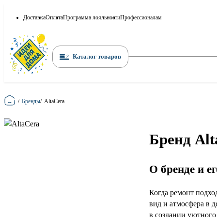
Доставка
Оплата
Программа лояльности
Профессионалам
Каталог товаров
Главная
/
Бренды
/
AltaCera
Бренд Alt
О бренде и е
Когда ремонт подхо
вид и атмосфера в 
в создании уютного 