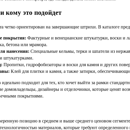
и кому это подойдет
ra четко ориентирован на завершающие штрихи. В каталоге пре
е покрытия:
Фактурные и венецианские штукатурки, воски и ла
а, бетона или мрамора.
ля нанесения:
Специальные кельмы, терки и шпатели из нержав
и штукатурками.
д:
Пропитки, гидрофобизаторы и воски для камня и других повер
авы:
Клей для плитки и камня, а также затирки, обеспечивающ
 идеально подходит для тех, кто хочет выйти за рамки стандарт
е домовладельцы, дизайнеры и отделочники, которые ценят воз
овечными покрытиями.
уверенную позицию в среднем и выше среднего ценовом сегмент
технологичностью материалов, которые требуют определенного на